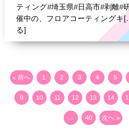
ティング#埼玉県#日高市#剥離#
催中の、フロアコーティングキ[
る]
« 前へ
1
2
3
4
5
9
10
11
12
13
14
1
…
40
次へ »