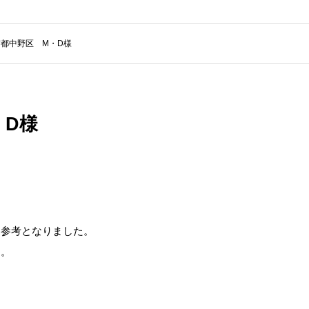
都中野区 M・D様
・D様
る参考となりました。
す。